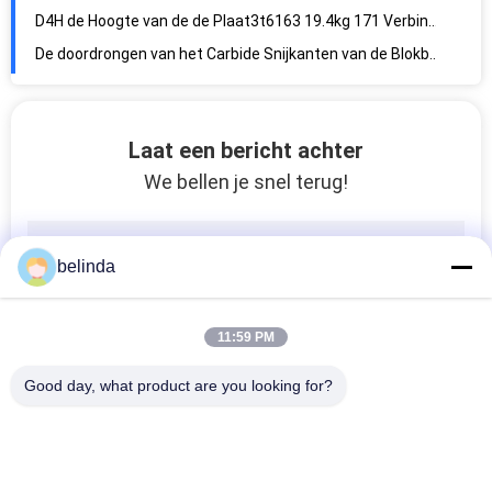
D4H de Hoogte van de de Plaat3t6163 19.4kg 171 Verbinding van de spoorschoen
De doordrongen van het Carbide Snijkanten van de Blokbar Tanden ISO
8E4541 van het de Bulldozerblad van de Snijkantbulldozer HCEB de Snijkant
Dia 9 van het Stootkussenbouten D4 4K7038 0.091kg van het Bulldozerspoor de Draad 18-UNF
Geplateerd de Bouten 18-UNF 7H3596 Dacroment Geomet Zink van het Hdgspoor
Laat een bericht achter
Dia 9 Rang 12,9 Staal van de Bout 18-UNF 5A3187 het Zwarte Legering
We bellen je snel terug!
D4 Zwarte 12,9 Metrische Bouten0.134kg 7H3597 Draad 18-UNF
Spoor 12,9 Rangbout Materiële die 5H8756 561 met Blauwen wordt behandeld
belinda
Phosphating Legeringsbouten en Noten 18-UNF 9G3110 Gemechaniseerde Productie
van de het Spoorschoen van 5A4104 0.175kg Bout 572 Geplateerde het Zink van het Legeringsstaal
D6 de Legeringsstaalkwaliteit 12,9 van Spoorbouten 18-UNF 1S1859 ISO
11:59 PM
De Schroef 0.227kg 7H3598 van het thermische behandelings 18-UNF Spoor
Good day, what product are you looking for?
6V1792 het spoor bout Thermische behandeling 973 die vast Hdg Phosphating
14-UNF Schroefdraad van het het Systeemblauwen van Spoorbouten D8L 9M7444 het Metrische
Blauwen 983 het Koolstofstaalschroefdraad van Spoorbouten 14-UNF 7H3599
populaire categorieën
Alle