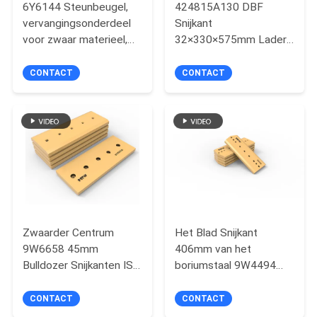
6Y6144 Steunbeugel,
424815A130 DBF
POLICY
vervangingsonderdeel
Snijkant
voor zwaar materieel,
32×330×575mm Lader
680KG
Emmer Slijtagedeel
43,2KG
CONTACT
CONTACT
Zwaarder Centrum
Het Blad Snijkant
9W6658 45mm
406mm van het
Bulldozer Snijkanten ISO
boriumstaal 9W4494
DBF
Beëindigenbeetjes
CONTACT
CONTACT