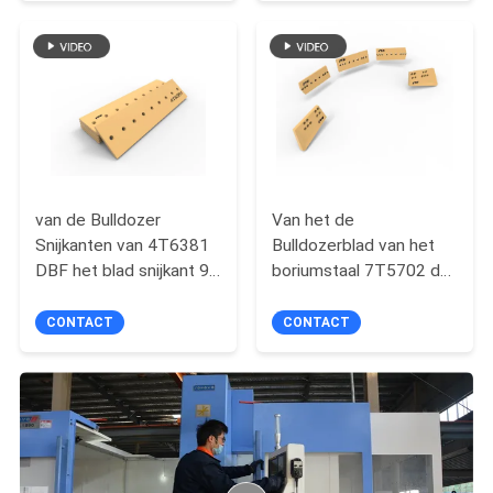
van de Bulldozer
Van het de
Snijkanten van 4T6381
Bulldozerblad van het
DBF het blad snijkant 9
boriumstaal 7T5702 de
Op zwaar werk
Snijkant Zwaarder
berekende Gaten
Centrum
CONTACT
CONTACT
97.7kg