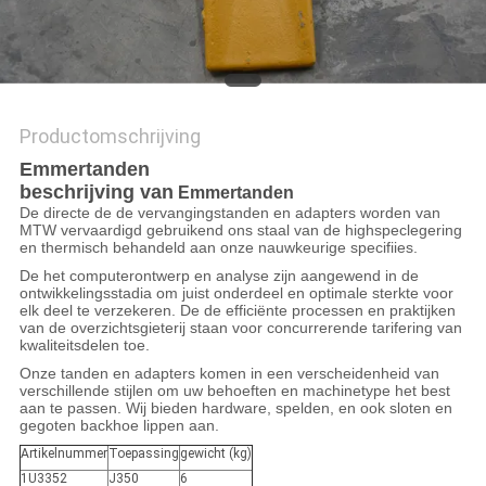
POLICY
Productomschrijving
Emmertanden
beschrijving van
Emmertanden
De directe de de vervangingstanden en adapters worden van
MTW vervaardigd gebruikend ons staal van de highspeclegering
en thermisch behandeld aan onze nauwkeurige specifiies.
De het computerontwerp en analyse zijn aangewend in de
ontwikkelingsstadia om juist onderdeel en optimale sterkte voor
elk deel te verzekeren. De de efficiënte processen en praktijken
van de overzichtsgieterij staan voor concurrerende tarifering van
kwaliteitsdelen toe.
Onze tanden en adapters komen in een verscheidenheid van
verschillende stijlen om uw behoeften en machinetype het best
aan te passen. Wij bieden hardware, spelden, en ook sloten en
gegoten backhoe lippen aan.
Artikelnummer
Toepassing
gewicht (kg)
1U3352
J350
6