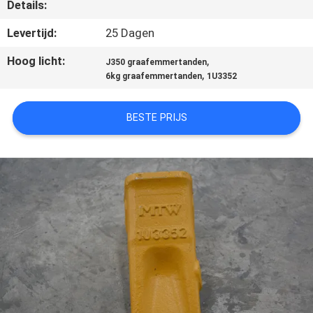
KWALITEITSCONTROLE
Details:
Levertijd:
25 Dagen
CONTACTEER
Hoog licht:
,
J350 graafemmertanden
ONS
,
6kg graafemmertanden
1U3352
NIEUWS
BESTE PRIJS
VERZOEK
OM EEN
CITAAT
SITEMAP
PRIVACY