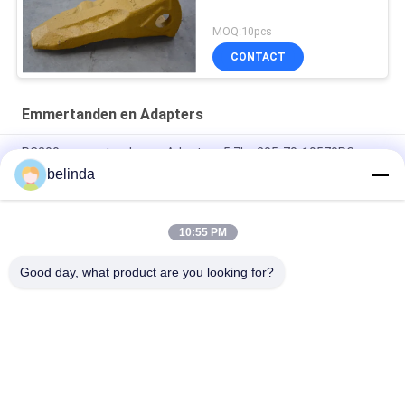
MOQ:10pcs
CONTACT
Emmertanden en Adapters
PC200 emmertanden en Adapters 5.7kg 205-70-19570RC
belinda
PC200 de Gegoten Legering van graafwerktuigbucket teeth
4.2kg 205-70-19570
10:55 PM
J350 Thermisch behandelde Emmertanden en Adapters 7kg
1U3352LS
Good day, what product are you looking for?
populaire categorieën
Alle
Bulldozer Snijkanten 
Lader Snijkanten
En 
Beëindigenbeetjes