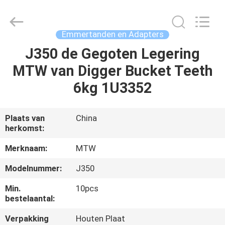
MTW
WEAR
PARTS
(SUZHOU)
CO.,LTD.
Emmertanden en Adapters
All
Rights
J350 de Gegoten Legering
HUIS
Reserved.
MTW van Digger Bucket Teeth
PRODUCTEN
6kg 1U3352
VIDEO'S
Plaats van
China
herkomst:
ONGEVEER
Merknaam:
MTW
ONS
Modelnummer:
J350
Min.
10pcs
FABRIEKSREIS
bestelaantal:
Verpakking
Houten Plaat