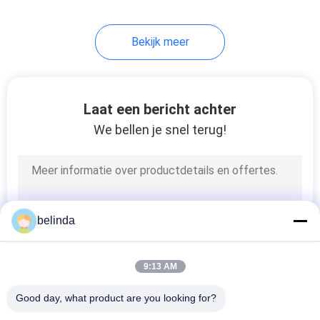
18
Bekijk meer
Schulpzaagsteel
Laat een bericht achter
We bellen je snel terug!
1
Volframiencarbide-
belinda
hardfacing
9:13 AM
Good day, what product are you looking for?