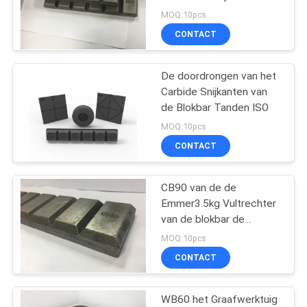
POLICY
Beschermingsemmer de
MOQ:10pcs
Barlegering
CONTACT
21
Emmertanden en
De doordrongen van het
Carbide Snijkanten van
Adapters
de Blokbar Tanden ISO
MOQ:10pcs
CONTACT
CB90 van de de
5
Emmer3.5kg Vultrechter
van de blokbar de
Emmer Snijkanten
Slijtagebescherming
MOQ:10pcs
CONTACT
WB60 het Graafwerktuig