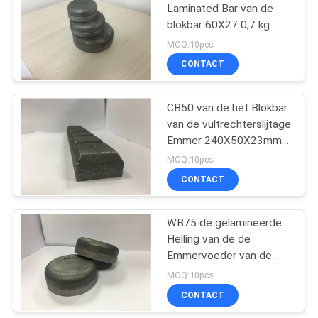
Laminated Bar van de
blokbar 60X27 0,7 kg
11
MOQ:10pcs
CONTACT
emmerbescherming
CB50 van de het Blokbar
van de vultrechterslijtage
Emmer 240X50X23mm
Wit Ijzer
MOQ:10pcs
CONTACT
27
Half pijl en segment
WB75 de gelamineerde
Helling van de de
gegooid
Emmervoeder van de
Blokbar 75X27 0.8kg
MOQ:10pcs
CONTACT