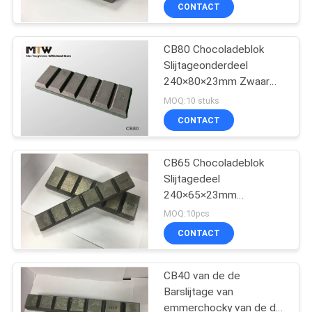
Slijtagebeschermingscompon
KWALITEITSCONTROLE
CONTACT
3,9KG
CONTACTEER
CB80 Chocoladeblok
30
Slijtageonderdeel
ONS
240×80×23mm Zwaar
Groepsbladden en
materiaal
MOQ:10 stuks
overlappingen
Slijtagebeschermingscompon
NIEUWS
CONTACT
3,2KG
VERZOEK
CB65 Chocoladeblok
Slijtagedeel
OM EEN
240×65×23mm
CITAAT
48
Grondaangrijpend
MOQ:10pcs
Gereedschapsonderdeel
De Plaat van de
CONTACT
2,5KG
SITEMAP
spoorschoen
CB40 van de de
Barslijtage van
PRIVACY
emmerchocky van de de