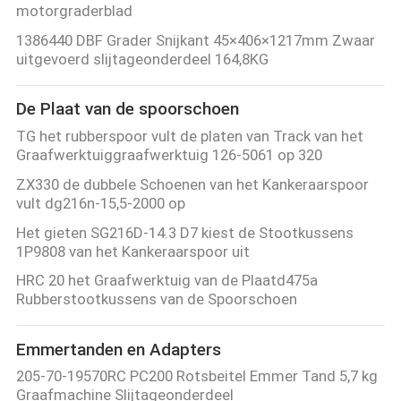
motorgraderblad
POLICY
1386440 DBF Grader Snijkant 45×406×1217mm Zwaar
uitgevoerd slijtageonderdeel 164,8KG
De Plaat van de spoorschoen
TG het rubberspoor vult de platen van Track van het
Graafwerktuiggraafwerktuig 126-5061 op 320
ZX330 de dubbele Schoenen van het Kankeraarspoor
vult dg216n-15,5-2000 op
Het gieten SG216D-14.3 D7 kiest de Stootkussens
1P9808 van het Kankeraarspoor uit
HRC 20 het Graafwerktuig van de Plaatd475a
Rubberstootkussens van de Spoorschoen
Emmertanden en Adapters
205-70-19570RC PC200 Rotsbeitel Emmer Tand 5,7 kg
Graafmachine Slijtageonderdeel