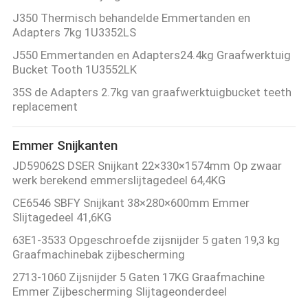
J350 Thermisch behandelde Emmertanden en
Adapters 7kg 1U3352LS
J550 Emmertanden en Adapters24.4kg Graafwerktuig
Bucket Tooth 1U3552LK
35S de Adapters 2.7kg van graafwerktuigbucket teeth
replacement
Emmer Snijkanten
JD59062S DSER Snijkant 22×330×1574mm Op zwaar
werk berekend emmerslijtagedeel 64,4KG
CE6546 SBFY Snijkant 38×280×600mm Emmer
Slijtagedeel 41,6KG
63E1-3533 Opgeschroefde zijsnijder 5 gaten 19,3 kg
Graafmachinebak zijbescherming
2713-1060 Zijsnijder 5 Gaten 17KG Graafmachine
Emmer Zijbescherming Slijtageonderdeel