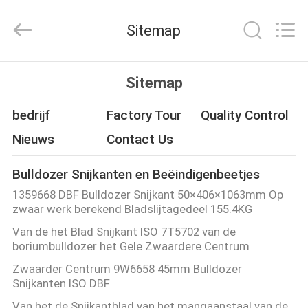
MTW
WEAR
PARTS
Sitemap
(SUZHOU)
CO.,LTD.
All
Rights
HUIS
Reserved.
Sitemap
PRODUCTEN
bedrijf
Factory Tour
Quality Control
Nieuws
Contact Us
VIDEO'S
Bulldozer Snijkanten en Beëindigenbeetjes
1359668 DBF Bulldozer Snijkant 50×406×1063mm Op
ONGEVEER
zwaar werk berekend Bladslijtagedeel 155.4KG
ONS
Van de het Blad Snijkant ISO 7T5702 van de
boriumbulldozer het Gele Zwaardere Centrum
FABRIEKSREIS
Zwaarder Centrum 9W6658 45mm Bulldozer
Snijkanten ISO DBF
Van het de Snijkantblad van het mangaanstaal van de