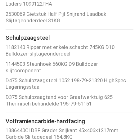
Laders 1099122FHA
2530069 Gietstuk Half Pijl Snijrand Laadbak
Slijtageonderdeel 31KG
Schulpzaagsteel
1182140 Ripper met enkele schacht 745KG D10
Bulldozer-slijtageonderdeel
1144503 Steunhoek 560KG D9 Bulldozer
slijtcomponent
D475 Schulpzaagsteel 1052 198-79-21320 HighSpec
Legeringsstaal
D375 Schulpzaagtand voor Graafwerktuig 625
Thermisch behandelde 195-79-51151
Volframiencarbide-hardfacing
1386440CI DBF Grader Snijkant 45×406×1217mm
Carbide Slijtagedeel 164.8KG