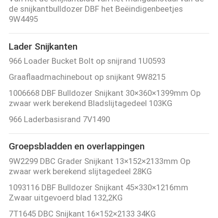
KWALITEITSCONTROLE
de snijkantbulldozer DBF het Beëindigenbeetjes
9W4495
CONTACTEER
Lader Snijkanten
ONS
966 Loader Bucket Bolt op snijrand 1U0593
Graaflaadmachinebout op snijkant 9W8215
NIEUWS
1006668 DBF Bulldozer Snijkant 30×360×1399mm Op
zwaar werk berekend Bladslijtagedeel 103KG
VERZOEK
966 Laderbasisrand 7V1490
OM EEN
CITAAT
Groepsbladden en overlappingen
9W2299 DBC Grader Snijkant 13×152×2133mm Op
zwaar werk berekend slijtagedeel 28KG
SITEMAP
1093116 DBF Bulldozer Snijkant 45×330×1216mm
Zwaar uitgevoerd blad 132,2KG
PRIVACY
7T1645 DBC Snijkant 16×152×2133 34KG