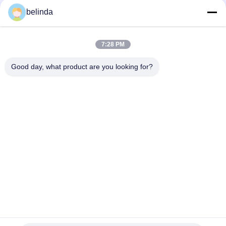
belinda
WB60 het Graafwerktuig Laminated Bar van de blokbar 60X27
0,7 kg
7:28 PM
Van de de Slijtagebescherming van Cb150chocky de Zwarte
van de de Emmerbar 6kg
Good day, what product are you looking for?
populaire categorieën
Alle
Bulldozer Snijkanten 
Lader Snijkanten
En 
Beëindigenbeetjes
Groepsbladden En 
De Plaat Van De 
Overlappingen
Spoorschoen
Emmertanden En 
Emmer Snijkanten
Adapters
Half Pijl En Segment 
Emmerbescherming
Gegooid