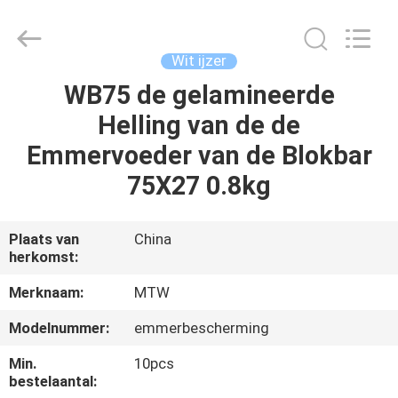
MTW
WEAR
PARTS
(SUZHOU)
CO.,LTD.
Wit ijzer
All
Rights
WB75 de gelamineerde
HUIS
Reserved.
Helling van de de
PRODUCTEN
Emmervoeder van de Blokbar
75X27 0.8kg
VIDEO'S
Plaats van
China
herkomst:
ONGEVEER
ONS
Merknaam:
MTW
Modelnummer:
emmerbescherming
FABRIEKSREIS
Min.
10pcs
bestelaantal: