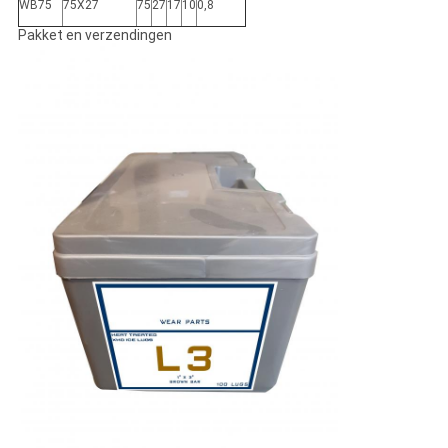
WB75
75X27
75
27
17
10
0,8
Pakket en verzendingen