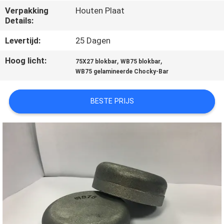
KWALITEITSCONTROLE
Verpakking
Houten Plaat
Details:
CONTACTEER
Levertijd:
25 Dagen
ONS
Hoog licht:
,
,
75X27 blokbar
WB75 blokbar
WB75 gelamineerde Chocky-Bar
NIEUWS
BESTE PRIJS
VERZOEK
OM EEN
CITAAT
SITEMAP
PRIVACY