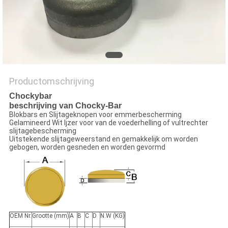
POLICY
Productomschrijving
Chockybar
beschrijving van Chocky-Bar
Blokbars en Slijtageknopen voor emmerbescherming
Gelamineerd Wit Ijzer voor van de voederhelling of vultrechter
slijtagebescherming
Uitstekende slijtageweerstand en gemakkelijk om worden
gebogen, worden gesneden en worden gevormd
OEM Nr.
Grootte (mm)
A
B
C
D
N.W (KG)