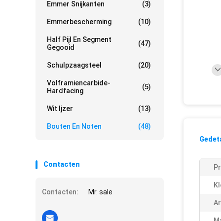
Emmer Snijkanten
(3)
Emmerbescherming
(10)
Half Pijl En Segment
(47)
Gegooid
Schulpzaagsteel
(20)
Volframiencarbide-
(5)
Hardfacing
Wit Ijzer
(13)
Bouten En Noten
(48)
Gedeta
Contacten
P
Kl
Contacten:
Mr. sale
Ar
Ma