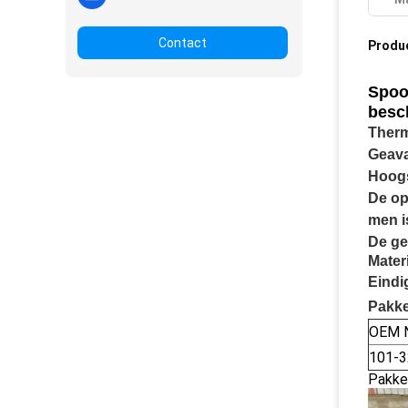
Contact
Produ
Spoo
besc
Therm
Geava
Hoogs
De op
men i
De ge
Materi
Eindi
Pakke
OEM N
101-3
Pakke