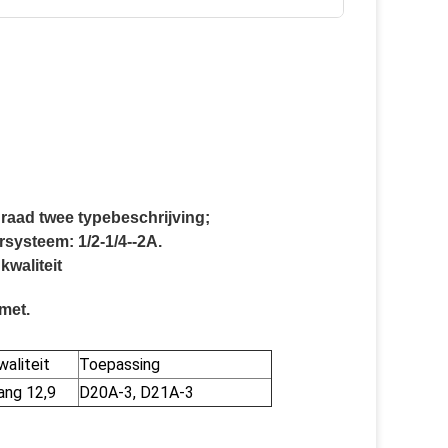
raad twee typebeschrijving;
systeem: 1/2-1/4--2A.
kwaliteit
omet.
waliteit
Toepassing
ang 12,9
D20A-3, D21A-3