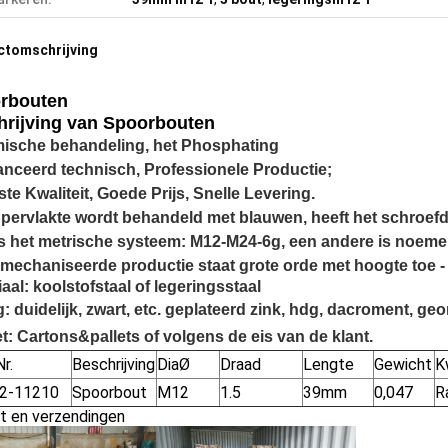
ctomschrijving
rbouten
hrijving van
Spoorbouten
ische behandeling, het Phosphating
nceerd technisch, Professionele Productie;
te Kwaliteit, Goede Prijs, Snelle Levering.
pervlakte wordt behandeld met blauwen, heeft het schroefd
s het metrische systeem: M12-M24-6g, een andere is noemer
mechaniseerde productie staat grote orde met hoogte toe - 
aal: koolstofstaal of legeringsstaal
g: duidelijk, zwart, etc. geplateerd zink, hdg, dacroment, ge
t: Cartons&pallets of volgens de eis van de klant.
r.
Beschrijving
DiaØ
Draad
Lengte
Gewicht
K
2-11210
Spoorbout
M12
1.5
39mm
0,047
R
t en verzendingen