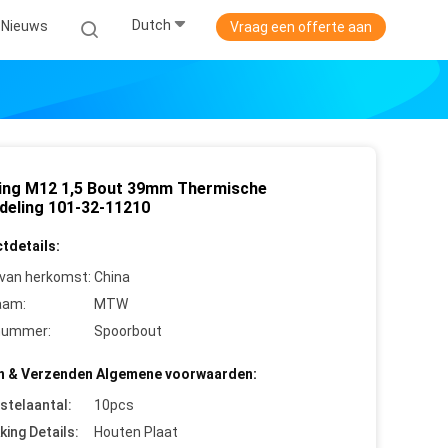
Dutch
Nieuws
Vraag een offerte aan
ing M12 1,5 Bout 39mm Thermische
deling 101-32-11210
tdetails:
 van herkomst:
China
aam:
MTW
nummer:
Spoorbout
n & Verzenden Algemene voorwaarden:
stelaantal:
10pcs
king Details:
Houten Plaat