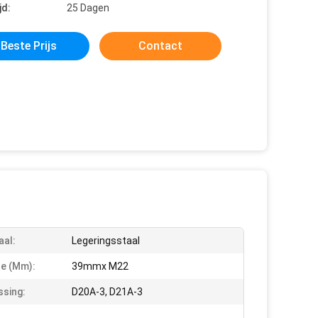
jd:
25 Dagen
Beste Prijs
Contact
aal:
Legeringsstaal
e (mm):
39mmx M22
sing:
D20A-3, D21A-3