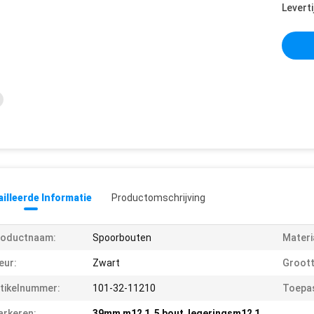
Leverti
illeerde Informatie
Productomschrijving
roductnaam:
Spoorbouten
Materi
eur:
Zwart
Groott
tikelnummer:
101-32-11210
Toepas
rkeren:
39mm m12 1
,
5 bout
,
legeringsm12 1