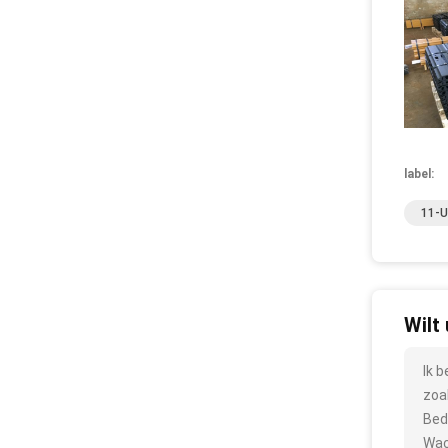
label:
11-U
Wilt
Ik 
zoa
Bed
Wac