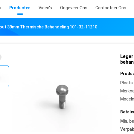
s
Producten
Video's
Ongeveer Ons
Contacteer Ons
Bout 39mm Thermische Behandeling 101-32-11210
Leger
behan
Produc
Plaats
Merkn
Model
Betale
Min. be
Verpak