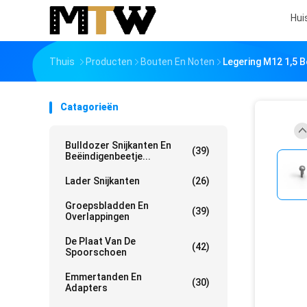
Hui
Thuis
Producten
Bouten En Noten
Legering M12 1,5 
Catagorieën
Bulldozer Snijkanten En
(39)
Beëindigenbeetje...
Lader Snijkanten
(26)
Groepsbladden En
(39)
Overlappingen
De Plaat Van De
(42)
Spoorschoen
Emmertanden En
(30)
Adapters