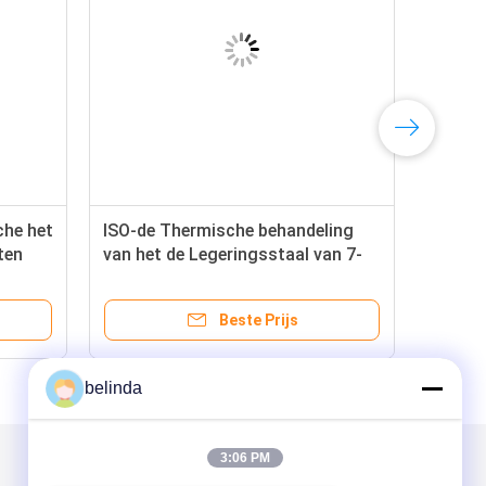
che het
ISO-de Thermische behandeling
ten
van het de Legeringsstaal van 7-
UNC 5P8823 van Ploegbouten
Beste Prijs
belinda
3:06 PM
Mail ons