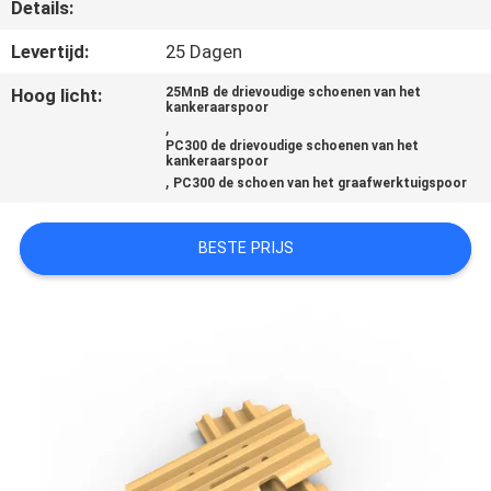
KWALITEITSCONTROLE
Details:
Levertijd:
25 Dagen
CONTACTEER
Hoog licht:
25MnB de drievoudige schoenen van het
kankeraarspoor
ONS
,
PC300 de drievoudige schoenen van het
kankeraarspoor
,
NIEUWS
PC300 de schoen van het graafwerktuigspoor
BESTE PRIJS
VERZOEK
OM EEN
CITAAT
SITEMAP
PRIVACY