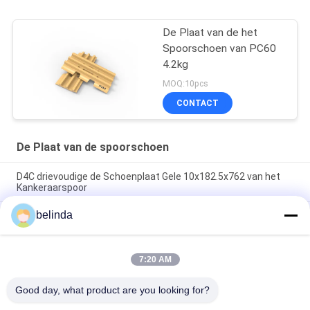
De Plaat van de het
Spoorschoen van PC60
4.2kg
MOQ:10pcs
CONTACT
De Plaat van de spoorschoen
D4C drievoudige de Schoenplaat Gele 10x182.5x762 van het
Kankeraarspoor
belinda
TG het rubberspoor vult de platen van Track van het
Graafwerktuiggraafwerktuig 126-5061 op 320
Van het Graafwerktuigtrack shoe plate van HRC 25 van het
7:20 AM
Spoorstootkussens D6R 203 van de de Verbindingshoogte het
Spoorplaten
Good day, what product are you looking for?