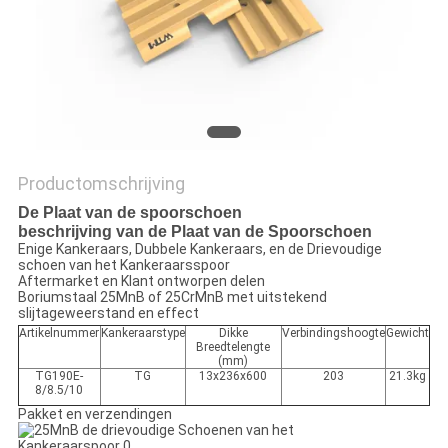
POLICY
Productomschrijving
De Plaat van de spoorschoen
beschrijving van de Plaat van de Spoorschoen
Enige Kankeraars, Dubbele Kankeraars, en de Drievoudige
schoen van het Kankeraarsspoor
Aftermarket en Klant ontworpen delen
Boriumstaal 25MnB of 25CrMnB met uitstekend
slijtageweerstand en effect
Artikelnummer
Kankeraarstype
Dikke
Verbindingshoogte
Gewicht
Breedtelengte
(mm)
TG190E-
TG
13x236x600
203
21.3kg
8/8.5/10
Pakket en verzendingen