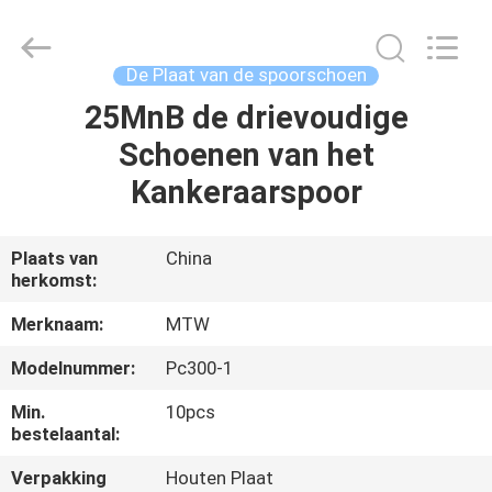
MTW
WEAR
PARTS
(SUZHOU)
CO.,LTD.
De Plaat van de spoorschoen
All
Rights
25MnB de drievoudige
HUIS
Reserved.
Schoenen van het
PRODUCTEN
Kankeraarspoor
VIDEO'S
Plaats van
China
herkomst:
ONGEVEER
Merknaam:
MTW
ONS
Modelnummer:
Pc300-1
Min.
10pcs
FABRIEKSREIS
bestelaantal:
Verpakking
Houten Plaat