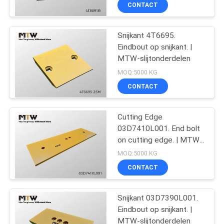
KWALITEITSCONTROLE
CONTACT
CONTACTEER
Snijkant 4T6695.
44
Eindbout op snijkant. |
ONS
MTW-slijtonderdelen
Groepsbladden en
MOQ:5000 KG
overlappingen
NIEUWS
CONTACT
VERZOEK
Cutting Edge
03D7410L001. End bolt
OM EEN
on cutting edge. | MTW
CITAAT
44
Wear Parts
MOQ:5000 KG
De Plaat van de
CONTACT
SITEMAP
spoorschoen
Snijkant 03D7390L001.
Eindbout op snijkant. |
PRIVACY
MTW-slijtonderdelen