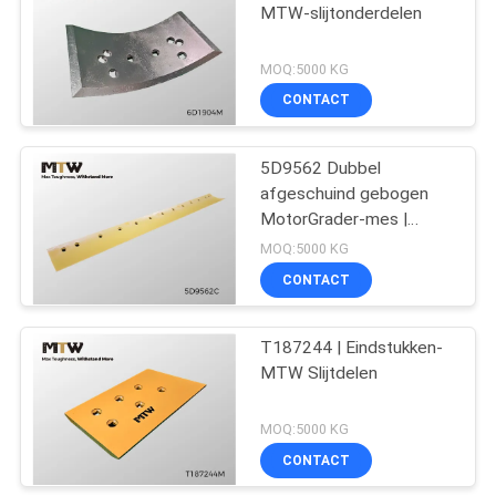
MTW-slijtonderdelen
10
MOQ:5000 KG
CONTACT
emmerbescherming
5D9562 Dubbel
afgeschuind gebogen
MotorGrader-mes |
MTW-slijtonderdelen
MOQ:5000 KG
CONTACT
49
Half pijl en segment
T187244 | Eindstukken-
MTW Slijtdelen
gegooid
MOQ:5000 KG
CONTACT