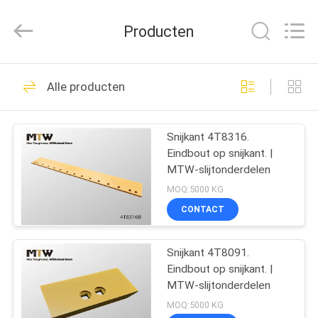
MTW
WEAR
PARTS
Producten
(SUZHOU)
CO.,LTD.
All
Rights
HUIS
Reserved.
87
Alle producten
Bulldozer Snijkanten
PRODUCTEN
en
Snijkant 4T8316.
Eindbout op snijkant. |
Beëindigenbeetjes
VIDEO'S
MTW-slijtonderdelen
MOQ:5000 KG
ONGEVEER
CONTACT
26
ONS
Snijkant 4T8091.
Lader Snijkanten
Eindbout op snijkant. |
FABRIEKSREIS
MTW-slijtonderdelen
MOQ:5000 KG