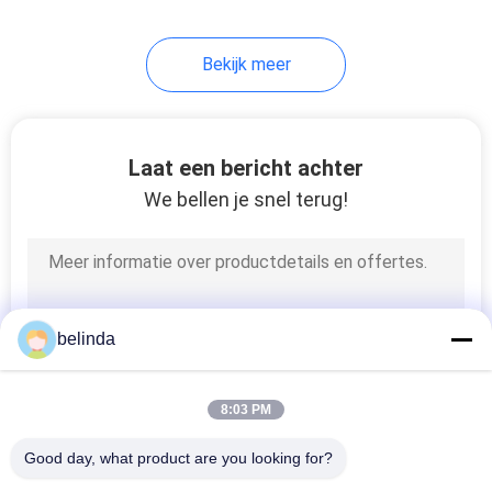
22
Bekijk meer
Schulpzaagsteel
Laat een bericht achter
We bellen je snel terug!
5
Volframiencarbide-
belinda
hardfacing
8:03 PM
Good day, what product are you looking for?