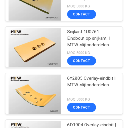
POLICY
MOQ:5000 KG
CONTACT
32
Emmertanden en
Snijkant 1U0761.
Eindbout op snijkant. |
Adapters
MTW-slijtonderdelen
MOQ:5000 KG
CONTACT
6Y2805 Overlay-eindbit |
3
MTW-slijtonderdelen
Emmer Snijkanten
MOQ:5000 KG
CONTACT
6D1904 Overlay-eindbit |