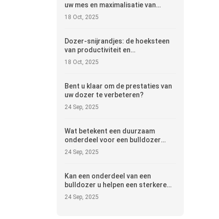
uw mes en maximalisatie van
penetratie in extreme
18 Oct, 2025
omstandigheden
Dozer-snijrandjes: de hoeksteen
van productiviteit en
kostenefficiëntie per uur
18 Oct, 2025
Bent u klaar om de prestaties van
uw dozer te verbeteren?
24 Sep, 2025
Wat betekent een duurzaam
onderdeel voor een bulldozer
voor de winst van uw bedrijf?
24 Sep, 2025
Kan een onderdeel van een
bulldozer u helpen een sterkere
merknaam op te bouwen?
24 Sep, 2025