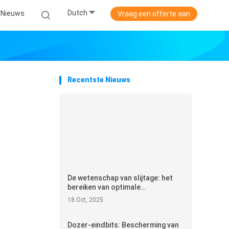
Dutch
Nieuws
Vraag een offerte aan
Recentste Nieuws
De wetenschap van slijtage: het
bereiken van optimale
dozerprestaties met
18 Oct, 2025
gebalanceerde GET-systemen
Dozer-eindbits: Bescherming van