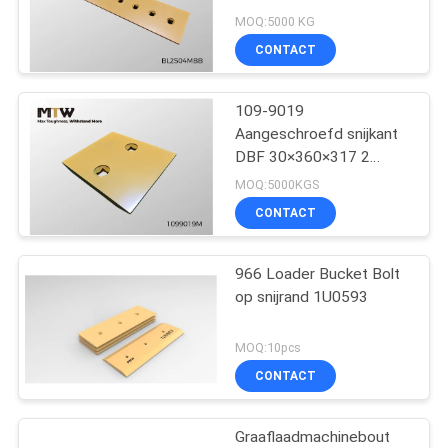
POLICY
Laderbak
MOQ:5000 KG
Slijtageonderdeel 10,3KG
CONTACT
109-9019
Aangeschroefd snijkant
DBF 30×360×317 2
gaten
MOQ:5000KGS
bakslijtageonderdeel
CONTACT
966 Loader Bucket Bolt
op snijrand 1U0593
MOQ:10pcs
CONTACT
Graaflaadmachinebout