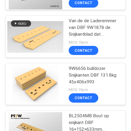
KWALITEITSCONTROLE
CONTACT
CONTACTEER
Van de de Laderemmer
van DBF 9W1878 de
ONS
Snijkantblad dat
edge42kg-Doordrongen
MOQ:10pcs
Carbide snijdt
NIEUWS
CONTACT
VERZOEK
9W6656 bulldozer
Snijkanten DBF 131.8kg
OM EEN
45x406x993
CITAAT
MOQ:10pcs
CONTACT
SITEMAP
BL2504MB Bout op
snijkant DBF
PRIVACY
16×152×633mm