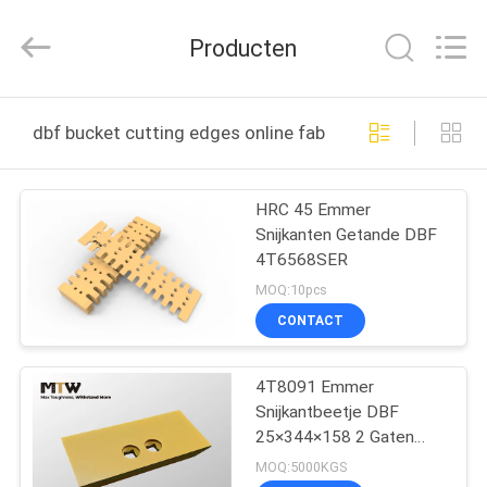
MTW
WEAR
PARTS
Producten
(SUZHOU)
CO.,LTD.
All
Rights
HUIS
Reserved.
dbf bucket cutting edges online fabricage
PRODUCTEN
HRC 45 Emmer
Snijkanten Getande DBF
VIDEO'S
4T6568SER
MOQ:10pcs
ONGEVEER
CONTACT
ONS
4T8091 Emmer
Snijkantbeetje DBF
FABRIEKSREIS
25×344×158 2 Gaten
Lader Slijtageonderdeel
MOQ:5000KGS