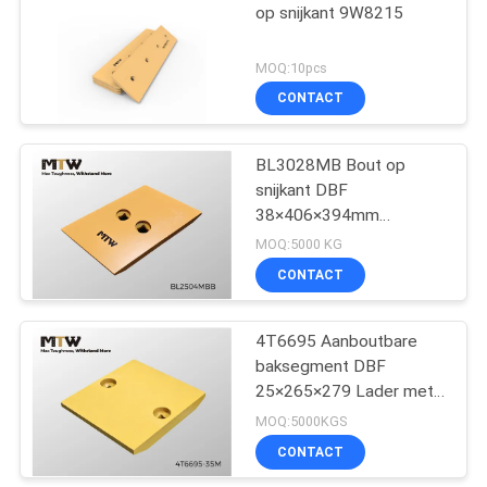
op snijkant 9W8215
MOQ:10pcs
CONTACT
BL3028MB Bout op
snijkant DBF
38×406×394mm
Emmerslijtagedeel
MOQ:5000 KG
31,7KG
CONTACT
4T6695 Aanboutbare
baksegment DBF
25×265×279 Lader met
2 gaten, snijkant
MOQ:5000KGS
CONTACT