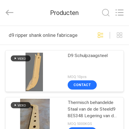
MTW
WEAR
PARTS
Producten
(SUZHOU)
CO.,LTD.
All
Rights
HUIS
Reserved.
d9 ripper shank online fabricage
PRODUCTEN
D9 Schulpzaagsteel
VIDEO'S
MOQ:10pcs
ONGEVEER
CONTACT
ONS
Thermisch behandelde
Staal van de de Steeld9
FABRIEKSREIS
8E5348 Legering van de
bulldozer het Diepe
MOQ:5000KGS