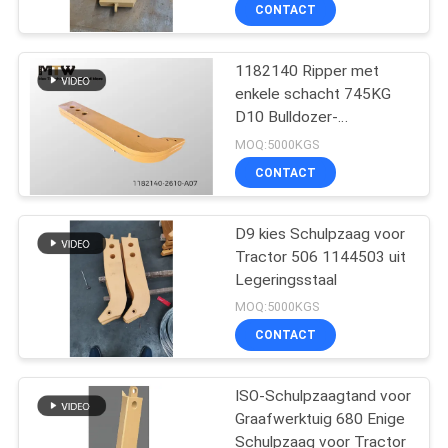
Schulpzaag
KWALITEITSCONTROLE
CONTACT
CONTACTEER
1182140 Ripper met
enkele schacht 745KG
ONS
D10 Bulldozer-
slijtageonderdeel
MOQ:5000KGS
NIEUWS
CONTACT
VERZOEK
D9 kies Schulpzaag voor
Tractor 506 1144503 uit
OM EEN
Legeringsstaal
CITAAT
MOQ:5000KGS
CONTACT
SITEMAP
ISO-Schulpzaagtand voor
Graafwerktuig 680 Enige
PRIVACY
Schulpzaag voor Tractor