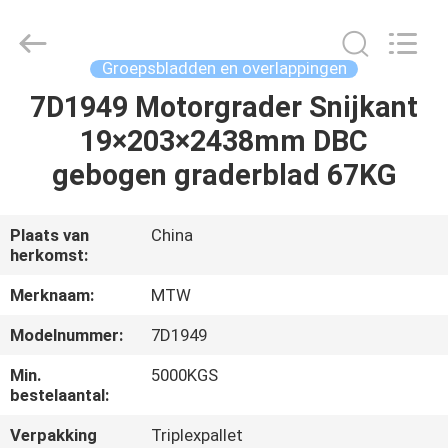
MTW
WEAR
PARTS
(SUZHOU)
CO.,LTD.
Groepsbladden en overlappingen
All
Rights
7D1949 Motorgrader Snijkant
HUIS
Reserved.
19×203×2438mm DBC
PRODUCTEN
gebogen graderblad 67KG
VIDEO'S
Plaats van
China
herkomst:
ONGEVEER
Merknaam:
MTW
ONS
Modelnummer:
7D1949
Min.
5000KGS
FABRIEKSREIS
bestelaantal:
Verpakking
Triplexpallet