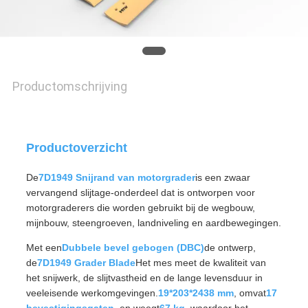
POLICY
Productomschrijving
Productoverzicht
De
7D1949 Snijrand van motorgrader
is een zwaar
vervangend slijtage-onderdeel dat is ontworpen voor
motorgraderers die worden gebruikt bij de wegbouw,
mijnbouw, steengroeven, landniveling en aardbewegingen.
Met een
Dubbele bevel gebogen (DBC)
de ontwerp,
de
7D1949 Grader Blade
Het mes meet de kwaliteit van
het snijwerk, de slijtvastheid en de lange levensduur in
veeleisende werkomgevingen.
19*203*2438 mm
, omvat
17