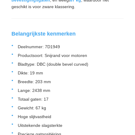
bevestigingsgaten
, en weegt
67 kg
, waardoor het
geschikt is voor zware klassering.
Belangrijkste kenmerken
Deelnummer: 7D1949
Productsoort: Snijrand voor motoren
Bladtype: DBC (double bevel curved)
Dikte: 19 mm
Breedte: 203 mm
Lange: 2438 mm
Totaal gaten: 17
Gewicht: 67 kg
Hoge slijtvastheid
Uitstekende slagsterkte
Precieze gatpositiëring