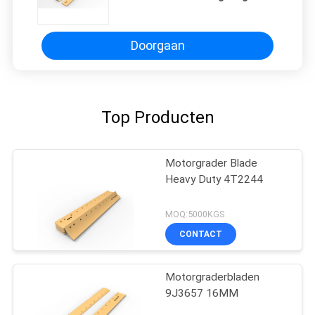
graderblad 67KG
Doorgaan
Top Producten
Motorgrader Blade
Heavy Duty 4T2244
MOQ:5000KGS
CONTACT
Motorgraderbladen
9J3657 16MM