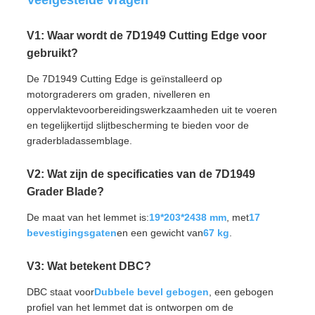
Veelgestelde vragen
V1: Waar wordt de 7D1949 Cutting Edge voor
gebruikt?
De 7D1949 Cutting Edge is geïnstalleerd op
motorgraderers om graden, nivelleren en
oppervlaktevoorbereidingswerkzaamheden uit te voeren
en tegelijkertijd slijtbescherming te bieden voor de
graderbladassemblage.
V2: Wat zijn de specificaties van de 7D1949
Grader Blade?
De maat van het lemmet is:
19*203*2438 mm
, met
17
bevestigingsgaten
en een gewicht van
67 kg
.
V3: Wat betekent DBC?
DBC staat voor
Dubbele bevel gebogen
, een gebogen
profiel van het lemmet dat is ontworpen om de