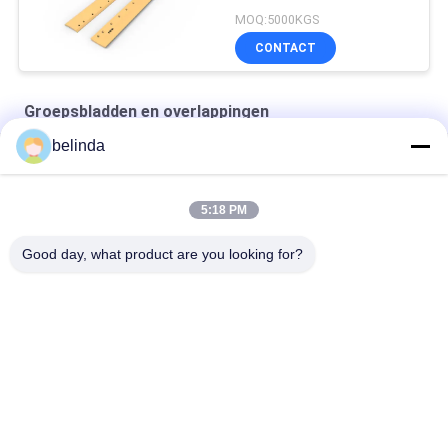
MOQ:5000KGS
CONTACT
Groepsbladden en overlappingen
belinda
Motorgraderbladen 9 gaten 9W2299
Snijrand van motoren, voor de rangschikking 1093116
5:18 PM
7T1645 DBC Snijkant 16×152×2133 34KG motorgraderblad
Good day, what product are you looking for?
populaire categorieën
Alle
Bulldozer Snijkanten 
Lader Snijkanten
En 
Beëindigenbeetjes
Groepsbladden En 
De Plaat Van De 
Overlappingen
Spoorschoen