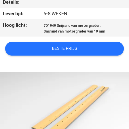
KWALITEITSCONTROLE
Details:
Levertijd:
6-8 WEKEN
CONTACTEER
Hoog licht:
,
7D1949 Snijrand van motorgrader
ONS
Snijrand van motorgrader van 19 mm
NIEUWS
BESTE PRIJS
VERZOEK
OM EEN
CITAAT
SITEMAP
PRIVACY