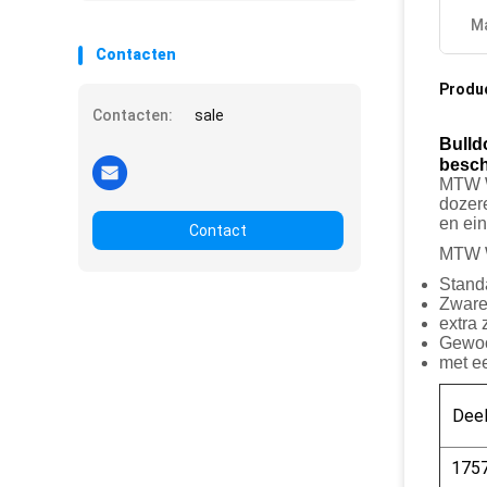
Ma
Contacten
Produ
Contacten:
sale
Bulld
besch
MTW W
dozere
en ei
Contact
MTW We
Stand
Zware
extra 
Gewo
met e
Dee
175