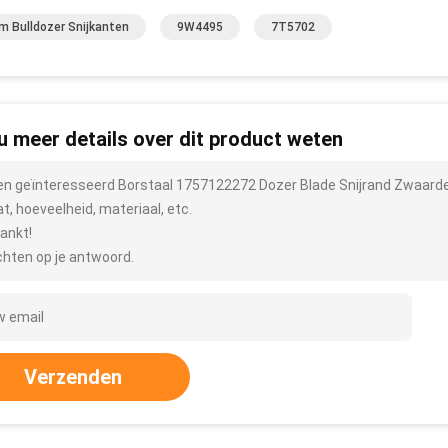
 Bulldozer Snijkanten
9W4495
7T5702
 u meer details over dit product weten
ben geïnteresseerd Borstaal 1757122272 Dozer Blade Snijrand Zwaarde
t, hoeveelheid, materiaal, etc.
ankt!
hten op je antwoord.
Verzenden