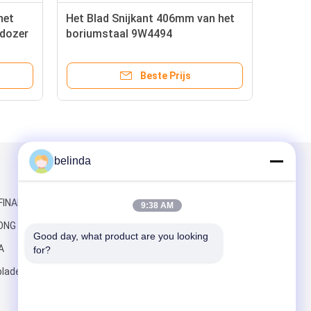
het
Het Blad Snijkant 406mm van het
ldozer
boriumstaal 9W4494
Beëindigenbeetjes
Beste Prijs
belinda
Mail ons
FINANCE
9:38 AM
ONG RD,
Good day, what product are you looking 
A
for?
lades.com
Verzend