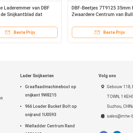
de Laderemmer van DBF
DBF-Beetjes 7T9125 35mm 
de Snijkantblad dat
Zwaardere Centrum van Bul
g-Doordrongen Carbide
Snijkanten
Beste Prijs
Beste Prijs
Lader Snijkanten
Volg ons
Graaflaadmachinebout op
Gebouw 118, 
snijkant 9W8215
TOWN, 1 KEH
an
966 Loader Bucket Bolt op
Suzhou, CHIN
snijrand 1U0593
sales@mtw-b
Wielladder Centrum Rand