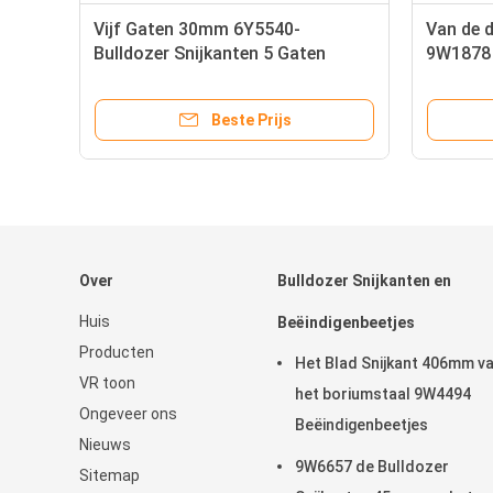
Vijf Gaten 30mm 6Y5540-
Van de 
Bulldozer Snijkanten 5 Gaten
9W1878 
edge42k
snijdt
Beste Prijs
Over
Bulldozer Snijkanten en
Huis
Beëindigenbeetjes
Producten
Het Blad Snijkant 406mm v
VR toon
het boriumstaal 9W4494
Ongeveer ons
Beëindigenbeetjes
Nieuws
9W6657 de Bulldozer
Sitemap