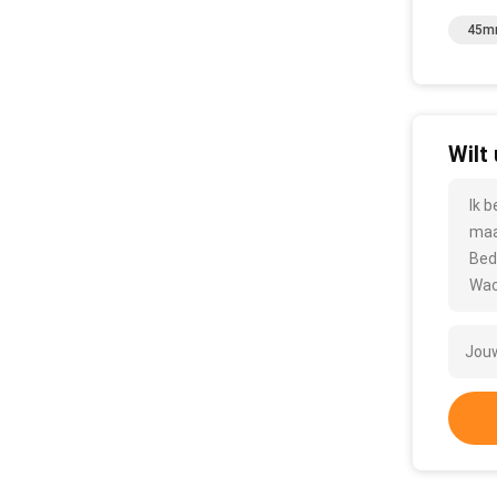
45mm
Wilt
Ik 
maa
Bed
Wac