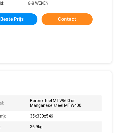
jd:
6-8 WEKEN
Beste Prijs
Contact
Boron steel MTW500 or
al:
Manganese steel MTW400
m):
35x330x546
:
36.9kg