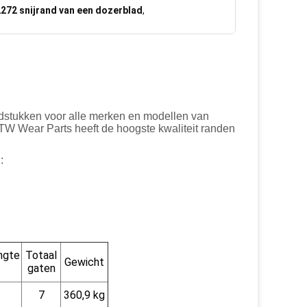
272 snijrand van een dozerblad
,
dstukken voor alle merken en modellen van
MTW Wear Parts heeft de hoogste kwaliteit randen
:
ngte
Totaal
Gewicht
gaten
7
360,9 kg