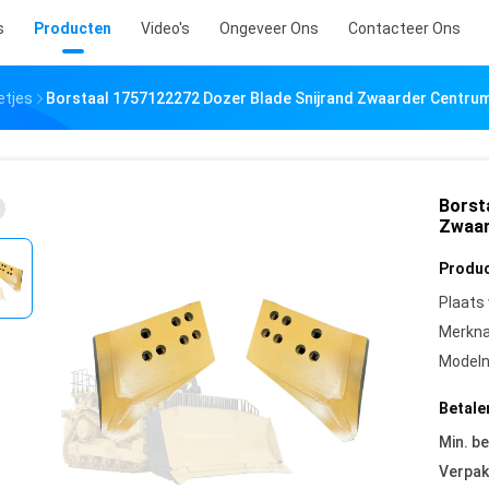
s
Producten
Video's
Ongeveer Ons
Contacteer Ons
etjes
Borstaal 1757122272 Dozer Blade Snijrand Zwaarder Centru
Borst
Zwaar
Produc
Plaats
Merkn
Model
Betale
Min. be
Verpak