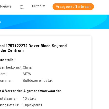
Dutch
Nieuws
Vraag een offerte aan
m
aal 1757122272 Dozer Blade Snijrand
der Centrum
tdetails:
 van herkomst:
China
aam:
MTW
nummer:
Bultdozer eindstuk
n & Verzenden Algemene voorwaarden:
stelaantal:
10 stuks
king Details:
Triplexpallet