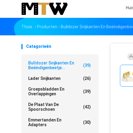
Hui
Thuis
Producten
Bulldozer Snijkanten En Beëindigenbe
Catagorieën
Bulldozer Snijkanten En
(39)
Beëindigenbeetje...
Lader Snijkanten
(26)
Groepsbladden En
(39)
Overlappingen
De Plaat Van De
(42)
Spoorschoen
Emmertanden En
(30)
Adapters