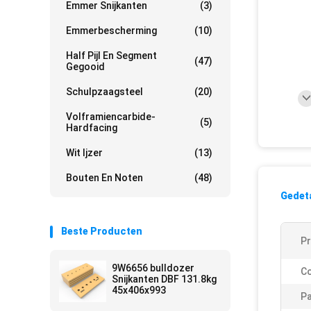
Emmer Snijkanten
(3)
Emmerbescherming
(10)
Half Pijl En Segment
(47)
Gegooid
Schulpzaagsteel
(20)
Volframiencarbide-
(5)
Hardfacing
Wit Ijzer
(13)
Bouten En Noten
(48)
Gedeta
Beste Producten
P
9W6656 bulldozer
Co
Snijkanten DBF 131.8kg
45x406x993
Pa