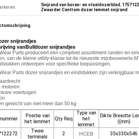
Snijrand van boren- en staaldozerblad
,
1757122
rkeren:
Zwaarder Centrum dozer lemmet snijrand
ctomschrijving
ozer snijrandjes
rijving van
Bulldozer snijrandjes
ear Parts produceert een compleet assortiment randen en ein
n, van de kleine utility-klasse tot de nieuwste mijnbouwserie.
ndstukken ontworpen voor specifieke toepassingen.
ar Parts dozer snijrandjes en eindstukken zijn verkrijgbaar in
aardrecht
 motoren
zware voertuigen
on
en gewicht van niet meer dan 50 kg
Type van
Positie van
Dikte Breedte Le
lnummer
Qty Req
het
het lemmet
((mm)
lemmet
Twee
HCEB
7122272
2
35x330x546
terminals