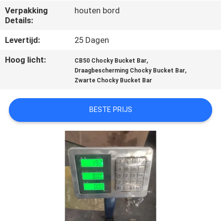
KWALITEITSCONTROLE
Verpakking
houten bord
Details:
CONTACTEER
Levertijd:
25 Dagen
ONS
Hoog licht:
,
CB50 Chocky Bucket Bar
,
Draagbescherming Chocky Bucket Bar
Zwarte Chocky Bucket Bar
NIEUWS
BESTE PRIJS
VERZOEK
OM EEN
CITAAT
SITEMAP
PRIVACY