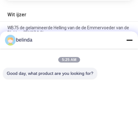
Wit ijzer
WB75 de gelamineerde Helling van de de Emmervoeder van de
Blokbar 75X27 0.8kg
belinda
WB60 het Graafwerktuig Laminated Bar van de blokbar 60X27
0,7 kg
5:25 AM
Van de de Slijtagebescherming van Cb150chocky de Zwarte
van de de Emmerbar 6kg
Good day, what product are you looking for?
populaire categorieën
Alle
Bulldozer Snijkanten 
Lader Snijkanten
En 
Beëindigenbeetjes
Groepsbladden En 
De Plaat Van De 
Overlappingen
Spoorschoen