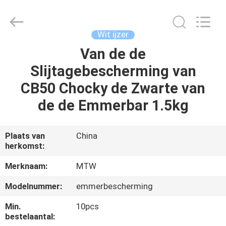
MTW
WEAR
PARTS
(SUZHOU)
CO.,LTD.
Wit ijzer
All
Rights
Van de de
HUIS
Reserved.
Slijtagebescherming van
PRODUCTEN
CB50 Chocky de Zwarte van
de de Emmerbar 1.5kg
VIDEO'S
Plaats van
China
herkomst:
ONGEVEER
ONS
Merknaam:
MTW
Modelnummer:
emmerbescherming
FABRIEKSREIS
Min.
10pcs
bestelaantal: