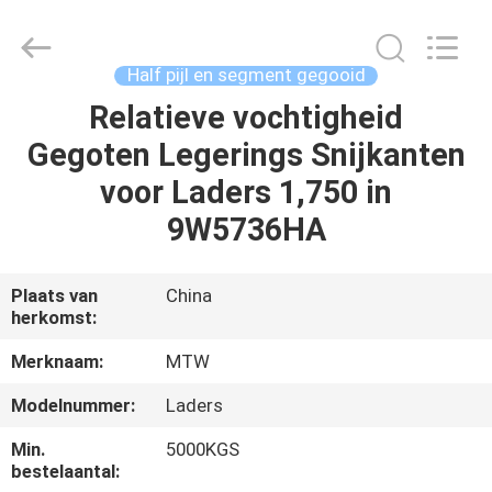
MTW
WEAR
PARTS
(SUZHOU)
CO.,LTD.
Half pijl en segment gegooid
All
Rights
Relatieve vochtigheid
HUIS
Reserved.
Gegoten Legerings Snijkanten
PRODUCTEN
voor Laders 1,750 in
9W5736HA
VIDEO'S
Plaats van
China
herkomst:
ONGEVEER
ONS
Merknaam:
MTW
Modelnummer:
Laders
FABRIEKSREIS
Min.
5000KGS
bestelaantal: