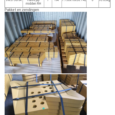
9W5736HA
Halve pijl
1
HA
1.750x16x30.142
6
95.03kg
midden RH
Pakket en zendingen