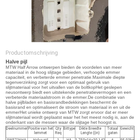
POLICY
Productomschrijving
Halve pijl
MTW Half Arrow ontwerpen bieden de voordelen van meer
materiaal in de hoog slijtage gebieden, verhoogde emmer
capaciteit, en verbeterde emmer penetratie.Maximale diepte
tegenverzinking zorgt voor een optimaal gebruik van
slijtmateriaal voor het uitvallen van de boltkopHet geslepen
neusontwerp biedt een uitstekende penetratievermogen en een
verbeterde materiaalstroom in de emmer.De combinatie van
halve pijlbladen en basisrandbedekkingen beschermt de
basisrand en optimaliseert de stroom van materiaal in en uit de
emmerHet unieke ontwerp van MTW zorgt ervoor dat er meer
slijtmateriaal wordt geplaatst waar het het meest nodig is, aan de
onderkant van de messen waar de slijtage het hoogst is.
Deelnummer
Positie van het
Qty
Bittype
Dikte Breedte
Totaal
Gewicht
lemmet
Req
Lengte ((in)
gaten