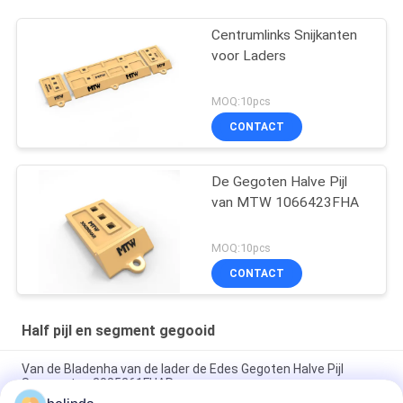
Centrumlinks Snijkanten
voor Laders
MOQ:10pcs
CONTACT
De Gegoten Halve Pijl
van MTW 1066423FHA
MOQ:10pcs
CONTACT
Half pijl en segment gegooid
Van de Bladenha van de lader de Edes Gegoten Halve Pijl
Segmenten 2085261FHAR