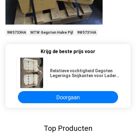
9W5733HA
MTW Gegoten Halve Pijl
9W5731HA
Krijg de beste prijs voor
Relatieve vochtigheid Gegoten
Legerings Snijkanten voor Laders
1,750 in 9W5736HA
Doorgaan
Top Producten