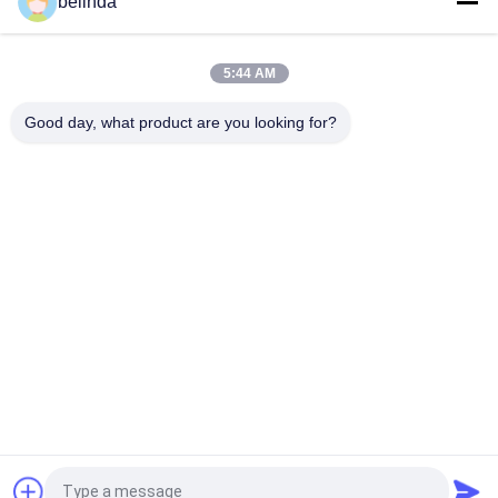
belinda
De Snijkanten van MTW voor Laders Gescherpte Neus
9W5733HA
5:44 AM
Het elimineren van Lader 1099123FHA van de Basis de Rand
Gegoten Halve Pijl MTW
Good day, what product are you looking for?
populaire categorieën
Alle
Bulldozer Snijkanten 
Lader Snijkanten
En 
Beëindigenbeetjes
Groepsbladden En 
De Plaat Van De 
Overlappingen
Spoorschoen
Emmertanden En 
Emmer Snijkanten
Adapters
Half Pijl En Segment 
Emmerbescherming
Gegooid