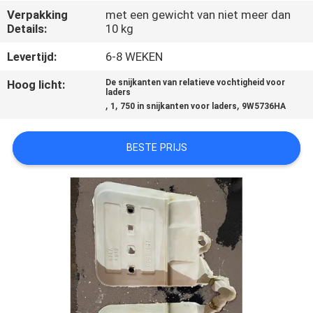
KWALITEITSCONTROLE
Verpakking
met een gewicht van niet meer dan
Details:
10 kg
CONTACTEER
Levertijd:
6-8 WEKEN
ONS
Hoog licht:
De snijkanten van relatieve vochtigheid voor
laders
,
,
,
1
750 in snijkanten voor laders
9W5736HA
NIEUWS
BESTE PRIJS
VERZOEK
OM EEN
CITAAT
SITEMAP
PRIVACY