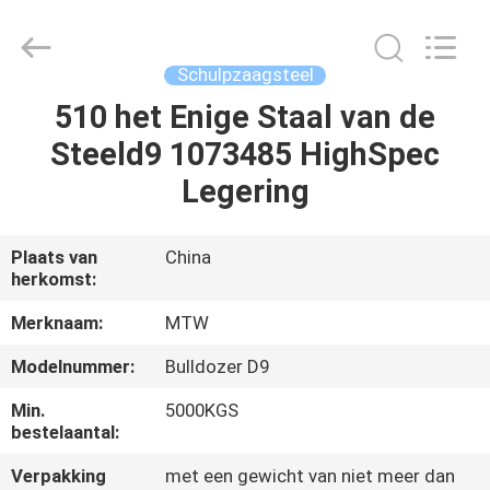
MTW
WEAR
PARTS
(SUZHOU)
CO.,LTD.
Schulpzaagsteel
All
Rights
510 het Enige Staal van de
HUIS
Reserved.
Steeld9 1073485 HighSpec
PRODUCTEN
Legering
VIDEO'S
Plaats van
China
herkomst:
ONGEVEER
Merknaam:
MTW
ONS
Modelnummer:
Bulldozer D9
Min.
5000KGS
FABRIEKSREIS
bestelaantal:
Verpakking
met een gewicht van niet meer dan