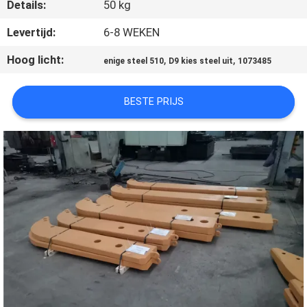
KWALITEITSCONTROLE
Details:
50 kg
Levertijd:
6-8 WEKEN
CONTACTEER
Hoog licht:
,
,
enige steel 510
D9 kies steel uit
1073485
ONS
BESTE PRIJS
NIEUWS
VERZOEK
OM EEN
CITAAT
SITEMAP
PRIVACY