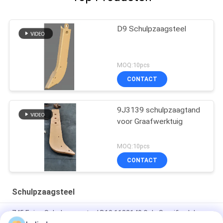
D9 Schulpzaagsteel
MOQ:10pcs
CONTACT
9J3139 schulpzaagtand
voor Graafwerktuig
MOQ:10pcs
CONTACT
Schulpzaagsteel
745 Enige Schulpzaagsteel D10 1182140 Gele Scarifiordelen