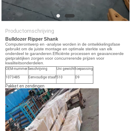
POLICY
Productomschrijving
Bulldozer Ripper Shank
Computerontwerp en -analyse worden in de ontwikkelingsfase
gebruikt om de juiste montage en optimale sterkte van elk
onderdeel te garanderen.Efficiënte processen en geavanceerde
gietpraktijken zorgen voor concurrerende prijzen voor
kwaliteitsonderdelen.
OEM-nummer.
beschrijving
Uni gewicht
toepassing
1073485
Eenvoudige staaf
510
D9
Pakket en zendingen