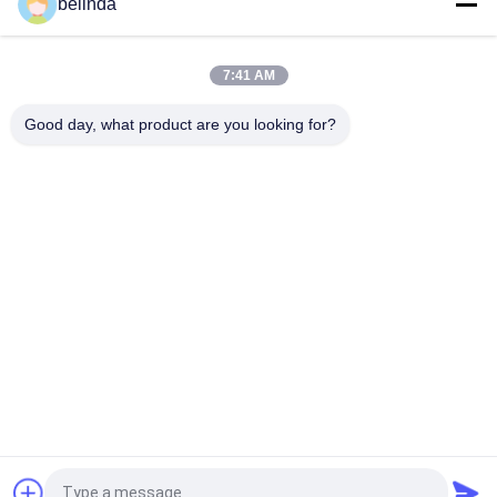
belinda
Steel 158 Uni-Gewicht 9W7382 HighSpec van de bulldozerd7
Schulpzaag
7:41 AM
Gele Schulpzaag 8E5347 D8 van de 365 Bulldozer de Enige
Steel
Good day, what product are you looking for?
populaire categorieën
Alle
Bulldozer Snijkanten 
Lader Snijkanten
En 
Beëindigenbeetjes
Groepsbladden En 
De Plaat Van De 
Overlappingen
Spoorschoen
Emmertanden En 
Emmer Snijkanten
Adapters
Half Pijl En Segment 
Emmerbescherming
Gegooid