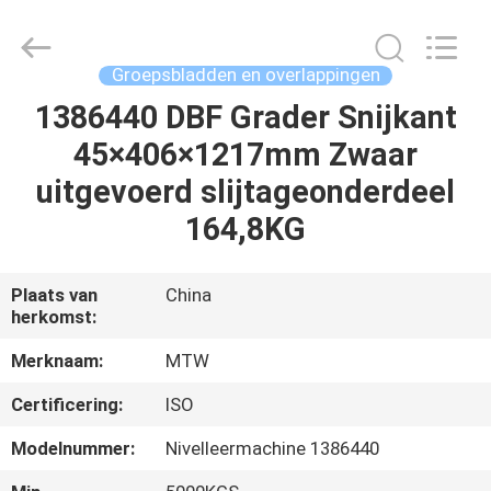
MTW
WEAR
PARTS
(SUZHOU)
CO.,LTD.
Groepsbladden en overlappingen
All
Rights
1386440 DBF Grader Snijkant
HUIS
Reserved.
45×406×1217mm Zwaar
PRODUCTEN
uitgevoerd slijtageonderdeel
164,8KG
VIDEO'S
Plaats van
China
herkomst:
ONGEVEER
ONS
Merknaam:
MTW
Certificering:
ISO
FABRIEKSREIS
Modelnummer:
Nivelleermachine 1386440