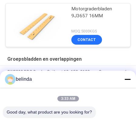
Motorgraderbladen
9J3657 16MM
MOQ:5000KGS
CONTACT
Groepsbladden en overlappingen
9W2299 DBC Grader Snijkant 13×152×2133mm Op zwaar werk
berekend slijtagedeel 28KG
belinda
1093116 DBF Bulldozer Snijkant 45×330×1216mm Zwaar
uitgevoerd blad 132,2KG
3:33 AM
7T1645 DBC Snijkant 16×152×2133 34KG motorgraderblad
Good day, what product are you looking for?
populaire categorieën
Alle