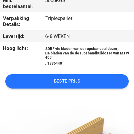
Min.
5000KGS
KWALITEITSCONTROLE
bestelaantal:
Verpakking
Triplexpallet
CONTACTEER
Details:
ONS
Levertijd:
6-8 WEKEN
Hoog licht:
,
SDBF-de bladen van de rupsbandbulldozer
NIEUWS
De bladen van de de rupsbandbulldozer van MTW
400
,
1386440
VERZOEK
OM EEN
BESTE PRIJS
CITAAT
SITEMAP
PRIVACY