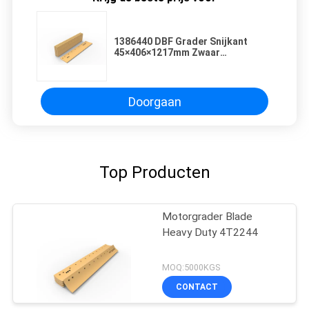
1386440 DBF Grader Snijkant
45×406×1217mm Zwaar
uitgevoerd slijtageonderdeel
164,8KG
Doorgaan
Top Producten
Motorgrader Blade
Heavy Duty 4T2244
MOQ:5000KGS
CONTACT