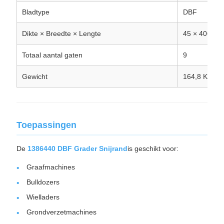
Bladtype
DBF
Dikte × Breedte × Lengte
45 × 406 × 
Totaal aantal gaten
9
Gewicht
164,8 KG
Toepassingen
De
1386440 DBF Grader Snijrand
is geschikt voor:
Graafmachines
Bulldozers
Wielladers
Grondverzetmachines