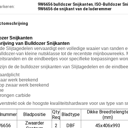
9W6656 bulldozer Snijkanten
,
ISO-Bulldozer Sn
rkeren:
9W6656 de snijkant van de laderemmer
ctomschrijving
ozer
Snijkanten
rijving van
Bulldozer
Snijkanten
e Slijtagedelen vervaardigt een volledige waaier van randen e
lldozer-van kleine nutsklasse tot de recentste mijnbouwreeks.
teitsranden en de eindbeetjes voor specifieke toepassingen w
jn de de bulldozer snijkanten van Slijtagedelen en de eindbee
aardplicht
aar werk berekend
 op zwaar werk berekend
ne
rongen carbide
rstrekt ook de hoogste kwaliteitshardware voor uw type van sn
Qty
Dikke Breedtelengt
elnummer
Bladpositie
Bladtype
Req
(mm)
Zwaarder
6656
2
DBF
45x406x993