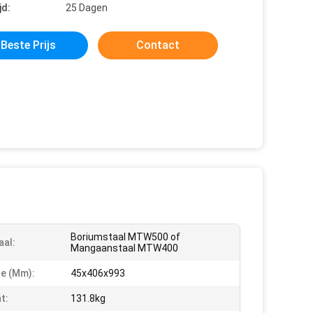
jd:
25 Dagen
Beste Prijs
Contact
Boriumstaal MTW500 of
aal:
Mangaanstaal MTW400
e (mm):
45x406x993
t:
131.8kg