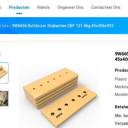
s
Producten
Video's
Ongeveer Ons
Contacteer Ons
etjes
9W6656 Bulldozer Snijkanten DBF 131.8kg 45x406x993
9W665
45x40
Produc
Plaats
Merkn
Model
Betale
Min. be
Verpak