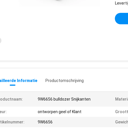
Leverti
illeerde Informatie
Productomschrijving
roductnaam:
9W6656 bulldozer Snijkanten
Materi
eur:
ontworpen geel of Klant
Groott
tikelnummer:
9W6656
Gewich