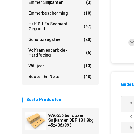
Emmer Snijkanten
(3)
Emmerbescherming
(10)
Half Pijl En Segment
(47)
Gegooid
Schulpzaagsteel
(20)
Volframiencarbide-
(5)
Hardfacing
Wit Ijzer
(13)
Bouten En Noten
(48)
Gedeta
Beste Producten
P
9W6656 bulldozer
Kl
Snijkanten DBF 131.8kg
45x406x993
Ar