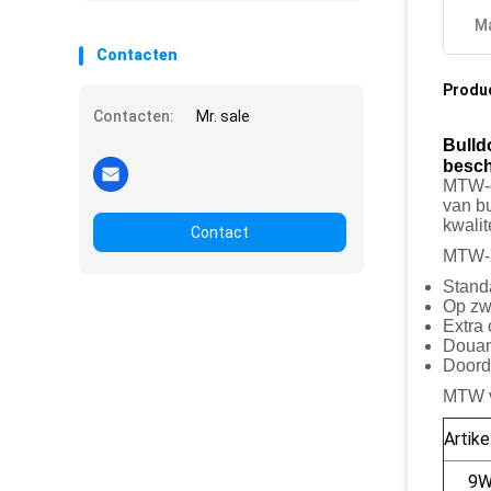
Ma
Contacten
Produ
Contacten:
Mr. sale
Bulld
besch
MTW-d
van bu
kwali
Contact
MTW-zi
Stand
Op zw
Extra
Doua
Doord
MTW ve
Artik
9W