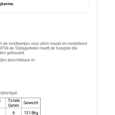
ijkanten
,
n de eindbeetjes voor allen maakt en modelleert
 MTW-de Slijtagedelen heeft de hoogste die
orden gebouwd.
tjes beschikbaar in:
ijkantgat.
e
Totale
Gewicht
Gaten
6
131.8kg