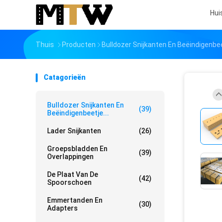
Hui
Thuis
Producten
Bulldozer Snijkanten En Beëindigenbe
Catagorieën
Bulldozer Snijkanten En
(39)
Beëindigenbeetje...
Lader Snijkanten
(26)
Groepsbladden En
(39)
Overlappingen
De Plaat Van De
(42)
Spoorschoen
Emmertanden En
(30)
Adapters