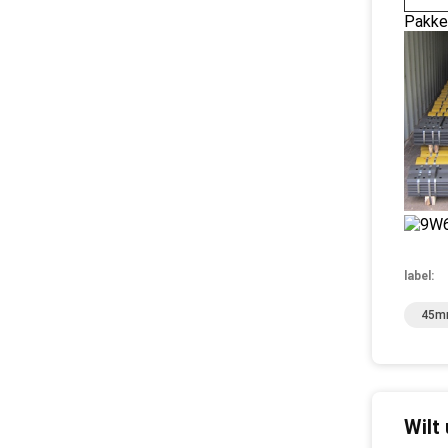
Pakke
label:
45mm
Wilt