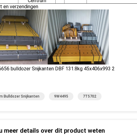
Centrum
t en verzendingen
 Bulldozer Snijkanten
9W4495
7T5702
 u meer details over dit product weten