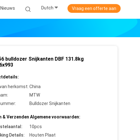
Dutch
Nieuws
Vraag een offerte aan
6 bulldozer Snijkanten DBF 131.8kg
6x993
tdetails:
 van herkomst:
China
aam:
MTW
nummer:
Bulldozer Snijkanten
n & Verzenden Algemene voorwaarden:
stelaantal:
10pcs
king Details:
Houten Plaat